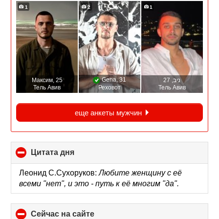
1
2
1
Gena
, 31
Максим
, 25
, 27
ניב
Тель Авив
Реховот
Тель Авив
еще анкеты мужчин
Цитата дня
click
to
collapse
Леонид С.Сухоруков:
Любите женщину с её
contents
всеми "нет", и это - путь к её многим "да".
Сейчас на сайте
click