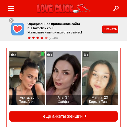
Официальное приложение сайта
rus.loveclick.co.il
Скачать
Установите наши знакомства сейчас!
(7248)
2
1
1
Агата
, 36
Alla
, 37
Marina
, 23
Тель Авив
Хайфа
Кирьят Тивон
еще анкеты женщин